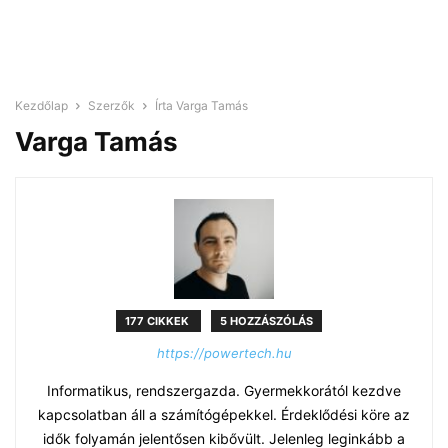
Kezdőlap
Szerzők
Írta Varga Tamás
Varga Tamás
177 CIKKEK
5 HOZZÁSZÓLÁS
https://powertech.hu
Informatikus, rendszergazda. Gyermekkorától kezdve
kapcsolatban áll a számítógépekkel. Érdeklődési köre az
idők folyamán jelentősen kibővült. Jelenleg leginkább a