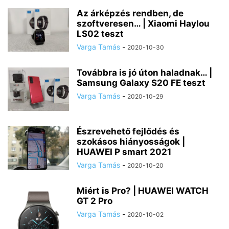
Az árképzés rendben, de
szoftveresen… | Xiaomi Haylou
LS02 teszt
Varga Tamás
-
2020-10-30
Továbbra is jó úton haladnak… |
Samsung Galaxy S20 FE teszt
Varga Tamás
-
2020-10-29
Észrevehető fejlődés és
szokásos hiányosságok |
HUAWEI P smart 2021
Varga Tamás
-
2020-10-20
Miért is Pro? | HUAWEI WATCH
GT 2 Pro
Varga Tamás
-
2020-10-02