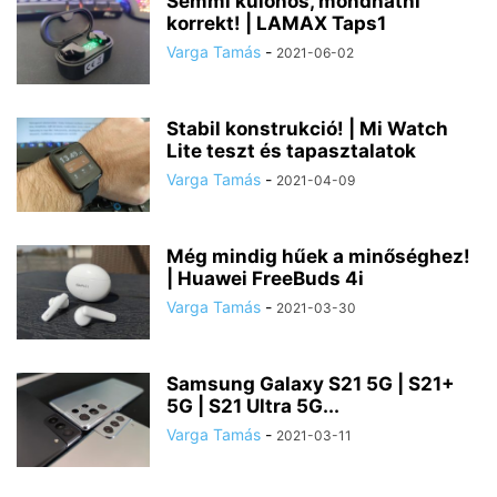
Semmi különös, mondhatni
korrekt! | LAMAX Taps1
Varga Tamás
-
2021-06-02
Stabil konstrukció! | Mi Watch
Lite teszt és tapasztalatok
Varga Tamás
-
2021-04-09
Még mindig hűek a minőséghez!
| Huawei FreeBuds 4i
Varga Tamás
-
2021-03-30
Samsung Galaxy S21 5G | S21+
5G | S21 Ultra 5G...
Varga Tamás
-
2021-03-11