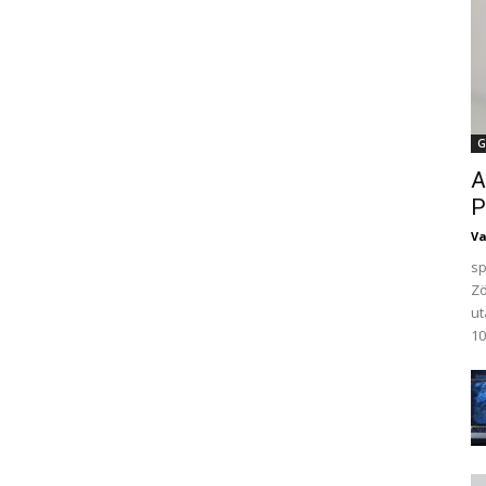
G
A
P
V
sp
Zö
ut
10