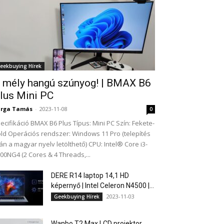
eekbuying Hírek
 mély hangú szúnyog! | BMAX B6
lus Mini PC
arga Tamás
-
2023-11-08
0
ecifikáció BMAX B6 Plus Típus: Mini PC Szín: Fekete-
ld Operációs rendszer: Windows 11 Pro (telepítés
án a magyar nyelv letölthető) CPU: Intel® Core i3-
00NG4 (2 Cores & 4 Threads,...
DERE R14 laptop 14,1 HD
képernyő | Intel Celeron N4500 |...
2023-11-03
Geekbuying Hírek
Wanbo T2 Max LCD projektor