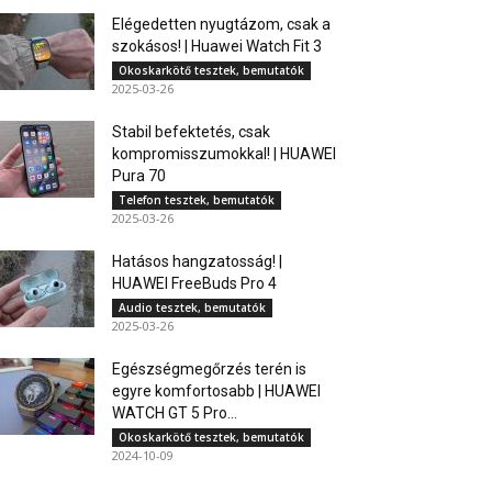
Elégedetten nyugtázom, csak a
szokásos! | Huawei Watch Fit 3
Okoskarkötő tesztek, bemutatók
2025-03-26
Stabil befektetés, csak
kompromisszumokkal! | HUAWEI
Pura 70
Telefon tesztek, bemutatók
2025-03-26
Hatásos hangzatosság! |
HUAWEI FreeBuds Pro 4
Audio tesztek, bemutatók
2025-03-26
Egészségmegőrzés terén is
egyre komfortosabb | HUAWEI
WATCH GT 5 Pro...
Okoskarkötő tesztek, bemutatók
2024-10-09