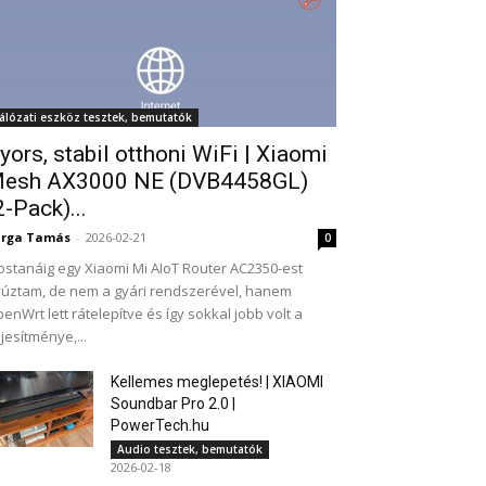
álózati eszköz tesztek, bemutatók
yors, stabil otthoni WiFi | Xiaomi
esh AX3000 NE (DVB4458GL)
2-Pack)...
arga Tamás
-
2026-02-21
0
stanáig egy Xiaomi Mi AIoT Router AC2350-est
úztam, de nem a gyári rendszerével, hanem
enWrt lett rátelepítve és így sokkal jobb volt a
ljesítménye,...
Kellemes meglepetés! | XIAOMI
Soundbar Pro 2.0 |
PowerTech.hu
Audio tesztek, bemutatók
2026-02-18