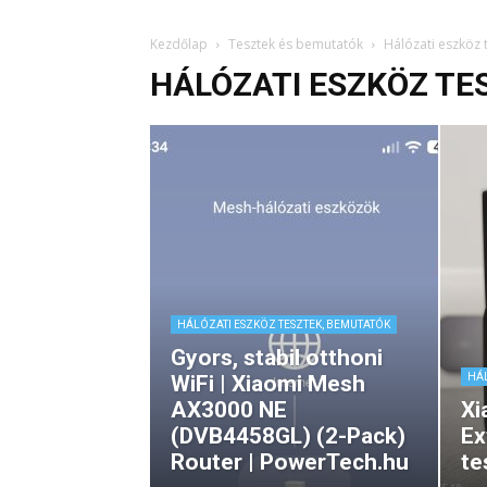
Kezdőlap
Tesztek és bemutatók
Hálózati eszköz 
HÁLÓZATI ESZKÖZ TE
HÁLÓZATI ESZKÖZ TESZTEK, BEMUTATÓK
Gyors, stabil otthoni
WiFi | Xiaomi Mesh
HÁL
AX3000 NE
Xi
(DVB4458GL) (2-Pack)
Ex
Router | PowerTech.hu
te