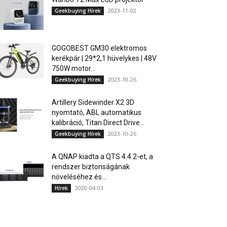
2023-11-02
Geekbuying Hírek
GOGOBEST GM30 elektromos
kerékpár | 29*2,1 hüvelykes | 48V
750W motor...
2023-10-26
Geekbuying Hírek
Artillery Sidewinder X2 3D
nyomtató, ABL automatikus
kalibráció, Titan Direct Drive...
2023-10-26
Geekbuying Hírek
A QNAP kiadta a QTS 4.4.2-et, a
rendszer biztonságának
növeléséhez és...
2020-04-03
Hírek