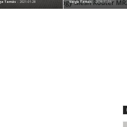
ga Tamás
-
2021-01-28
Varga Tamás
-
2019-11-06