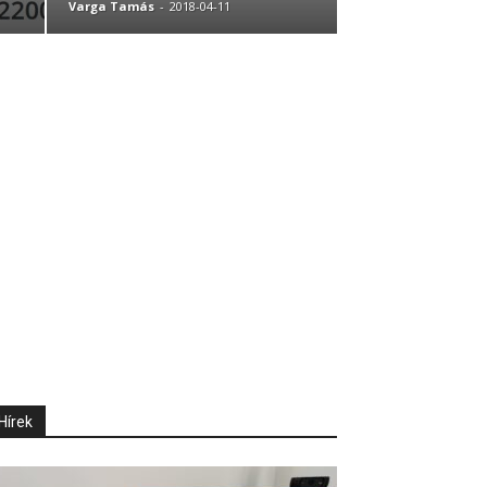
Varga Tamás
-
2018-04-11
Hírek