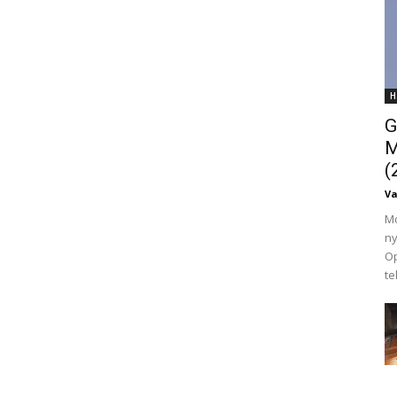
H
G
M
(
V
Mo
ny
Op
te