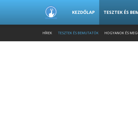
PowerTech.hu
KEZDŐLAP
TESZTEK ÉS B
HÍREK
TESZTEK ÉS BEMUTATÓK
HOGYANOK ÉS MEG