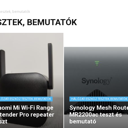
tesztek, bemutatók
SZTEK, BEMUTATÓK
ÓZATI ESZKÖZ TESZTEK, BEMUTATÓK
HÁLÓZATI ESZKÖZ TESZTEK, BEMUTATÓK
aomi Mi Wi-Fi Range
Synology Mesh Rout
tender Pro repeater
MR2200ac teszt és
szt
bemutató