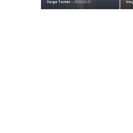
Varga Tamás
-
2026-02-21
Var