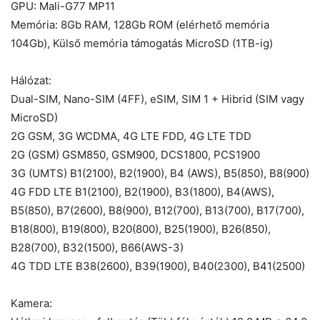
GPU: Mali-G77 MP11
Memória: 8Gb RAM, 128Gb ROM (elérhető memória
104Gb), Külső memória támogatás MicroSD (1TB-ig)
Hálózat:
Dual-SIM, Nano-SIM (4FF), eSIM, SIM 1 + Hibrid (SIM vagy
MicroSD)
2G GSM, 3G WCDMA, 4G LTE FDD, 4G LTE TDD
2G (GSM) GSM850, GSM900, DCS1800, PCS1900
3G (UMTS) B1(2100), B2(1900), B4 (AWS), B5(850), B8(900)
4G FDD LTE B1(2100), B2(1900), B3(1800), B4(AWS),
B5(850), B7(2600), B8(900), B12(700), B13(700), B17(700),
B18(800), B19(800), B20(800), B25(1900), B26(850),
B28(700), B32(1500), B66(AWS-3)
4G TDD LTE B38(2600), B39(1900), B40(2300), B41(2500)
Kamera: