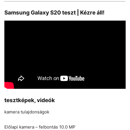
Samsung Galaxy S20 teszt | Kézre áll!
tesztképek, videók
kamera tulajdonságok
Előlapi kamera – felbontás 10.0 MP