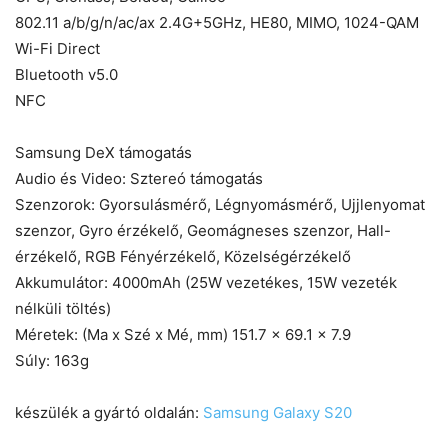
802.11 a/b/g/n/ac/ax 2.4G+5GHz, HE80, MIMO, 1024-QAM
Wi-Fi Direct
Bluetooth v5.0
NFC
Samsung DeX támogatás
Audio és Video: Sztereó támogatás
Szenzorok: Gyorsulásmérő, Légnyomásmérő, Ujjlenyomat
szenzor, Gyro érzékelő, Geomágneses szenzor, Hall-
érzékelő, RGB Fényérzékelő, Közelségérzékelő
Akkumulátor: 4000mAh (25W vezetékes, 15W vezeték
nélküli töltés)
Méretek: (Ma x Szé x Mé, mm) 151.7 x 69.1 x 7.9
Súly: 163g
készülék a gyártó oldalán:
Samsung Galaxy S20