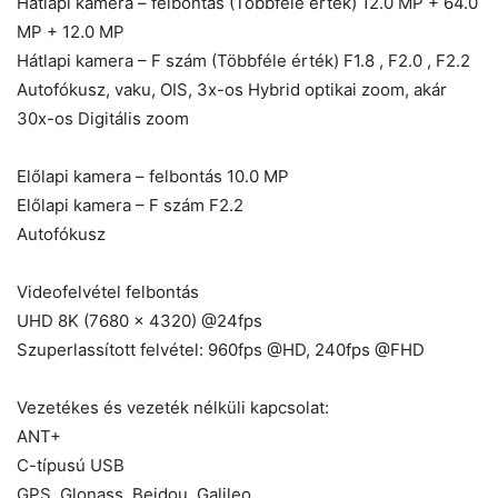
Hátlapi kamera – felbontás (Többféle érték) 12.0 MP + 64.0
MP + 12.0 MP
Hátlapi kamera – F szám (Többféle érték) F1.8 , F2.0 , F2.2
Autofókusz, vaku, OIS, 3x-os Hybrid optikai zoom, akár
30x-os Digitális zoom
Előlapi kamera – felbontás 10.0 MP
Előlapi kamera – F szám F2.2
Autofókusz
Videofelvétel felbontás
UHD 8K (7680 x 4320) @24fps
Szuperlassított felvétel: 960fps @HD, 240fps @FHD
Vezetékes és vezeték nélküli kapcsolat:
ANT+
C-típusú USB
GPS, Glonass, Beidou, Galileo