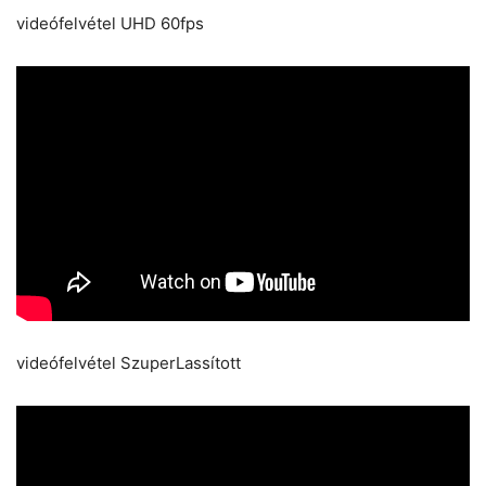
videófelvétel UHD 60fps
videófelvétel SzuperLassított