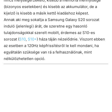
nincs mélységérzékelő, kisebb a memória mennyisége
(bizonyos esetekben) és kisebb az akkumulátor, de a
kijelző is kisebb a másik kettő kiadáshoz képest.
Annak aki meg sokallja a Samsung Galaxy S20 sorozat
induló (jelenlegi) árát, de szeretne egy hasonló
tulajdonságokkal szerelt mobilt, érdemes az S10-es
sorozat (
S10
,
S10+
) háza táján nézelődnie. Viszont ebben
az esetben a 120Hz képfrissítésről le kell mondani, ha
egyáltalán szüksége van rá a felhasználónak, mint
nélkülözhetetlen opció.