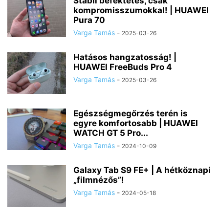
Stabil befektetés, csak
kompromisszumokkal! | HUAWEI
Pura 70
Varga Tamás
-
2025-03-26
Hatásos hangzatosság! |
HUAWEI FreeBuds Pro 4
Varga Tamás
-
2025-03-26
Egészségmegőrzés terén is
egyre komfortosabb | HUAWEI
WATCH GT 5 Pro...
Varga Tamás
-
2024-10-09
Galaxy Tab S9 FE+ | A hétköznapi
„filmnézős”!
Varga Tamás
-
2024-05-18