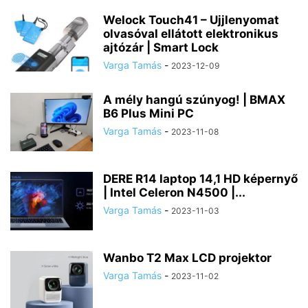
Welock Touch41 – Ujjlenyomat
olvasóval ellátott elektronikus
ajtózár | Smart Lock
Varga Tamás
-
2023-12-09
A mély hangú szúnyog! | BMAX
B6 Plus Mini PC
Varga Tamás
-
2023-11-08
DERE R14 laptop 14,1 HD képernyő
| Intel Celeron N4500 |...
Varga Tamás
-
2023-11-03
Wanbo T2 Max LCD projektor
Varga Tamás
-
2023-11-02