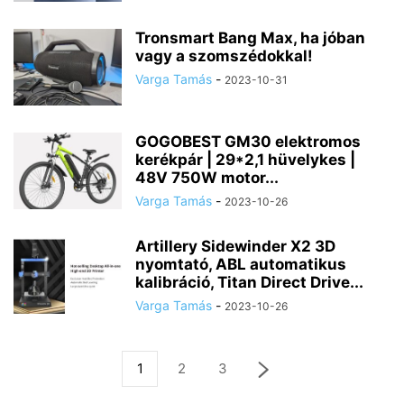
Tronsmart Bang Max, ha jóban
vagy a szomszédokkal!
Varga Tamás
-
2023-10-31
GOGOBEST GM30 elektromos
kerékpár | 29*2,1 hüvelykes |
48V 750W motor...
Varga Tamás
-
2023-10-26
Artillery Sidewinder X2 3D
nyomtató, ABL automatikus
kalibráció, Titan Direct Drive...
Varga Tamás
-
2023-10-26
1
2
3