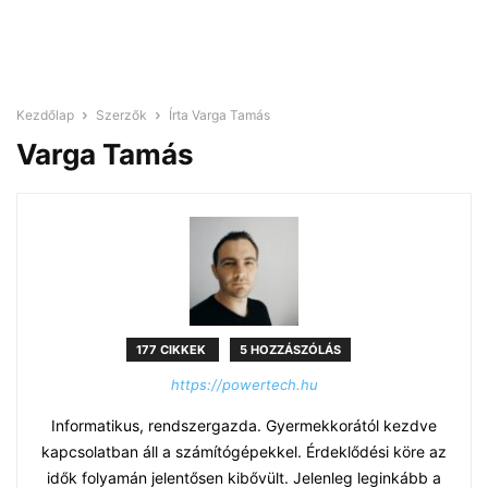
Kezdőlap
Szerzők
Írta Varga Tamás
Varga Tamás
177 CIKKEK
5 HOZZÁSZÓLÁS
https://powertech.hu
Informatikus, rendszergazda. Gyermekkorától kezdve
kapcsolatban áll a számítógépekkel. Érdeklődési köre az
idők folyamán jelentősen kibővült. Jelenleg leginkább a