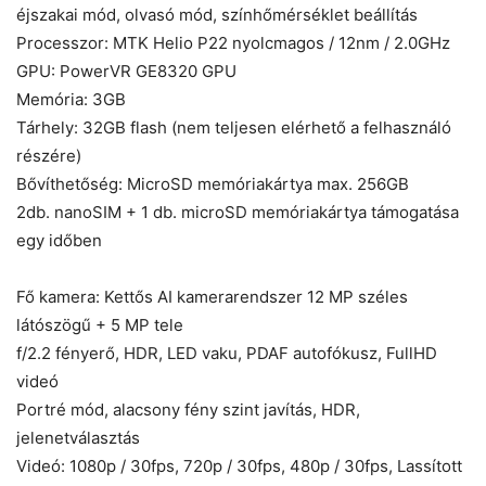
éjszakai mód, olvasó mód, színhőmérséklet beállítás
Processzor: MTK Helio P22 nyolcmagos / 12nm / 2.0GHz
GPU: PowerVR GE8320 GPU
Memória: 3GB
Tárhely: 32GB flash (nem teljesen elérhető a felhasználó
részére)
Bővíthetőség: MicroSD memóriakártya max. 256GB
2db. nanoSIM + 1 db. microSD memóriakártya támogatása
egy időben
Fő kamera: Kettős AI kamerarendszer 12 MP széles
látószögű + 5 MP tele
f/2.2 fényerő, HDR, LED vaku, PDAF autofókusz, FullHD
videó
Portré mód, alacsony fény szint javítás, HDR,
jelenetválasztás
Videó: 1080p / 30fps, 720p / 30fps, 480p / 30fps, Lassított