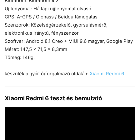
Bluetooth: Bluetooth 4.2
Ujjlenyomat: Hátlapi ujjlenyomat olvasó
GPS: A-GPS / Glonass / Beidou támogatás
Szenzorok: Közelségérzékelő, gyorsulásmérő,
elektronikus iránytű, fényszenzor
Szoftver: Android 8.1 Oreo + MIUI 9.6 magyar, Google Play
Méret: 147,5 x 71,5 x 8,3mm
Tömeg: 146g.
készülék a gyártó/forgalmazó oldalán:
Xiaomi Redmi 6
Xiaomi Redmi 6 teszt és bemutató