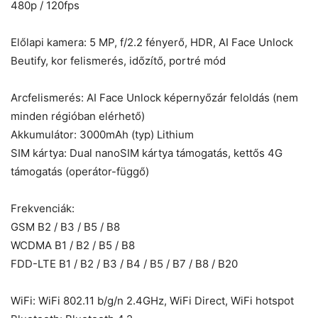
480p / 120fps
Előlapi kamera: 5 MP, f/2.2 fényerő, HDR, AI Face Unlock
Beutify, kor felismerés, időzítő, portré mód
Arcfelismerés: AI Face Unlock képernyőzár feloldás (nem
minden régióban elérhető)
Akkumulátor: 3000mAh (typ) Lithium
SIM kártya: Dual nanoSIM kártya támogatás, kettős 4G
támogatás (operátor-függő)
Frekvenciák:
GSM B2 / B3 / B5 / B8
WCDMA B1 / B2 / B5 / B8
FDD-LTE B1 / B2 / B3 / B4 / B5 / B7 / B8 / B20
WiFi: WiFi 802.11 b/g/n 2.4GHz, WiFi Direct, WiFi hotspot