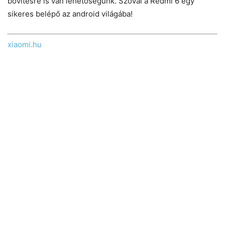
bővítésre is van lehetőségünk. Szóval a Redmi 6 egy
sikeres belépő az android világába!
xiaomi.hu