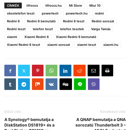
CÍMKÉK
itfroccs
itfroccs.hu
Mi Store
Miui 10
okostelefon teszt
powertech
powertech.hu
redmi
Redmi 6
Redmi 6 bemutató
Redmi 6 teszt
Redmi sorozat
Redmi teszt
telefon teszt
telefon tesztek
Varga Tamás
xiaomi
Xiaomi Redmi 6
Xiaomi Redmi 6 bemutató
Xiaomi Redmi 6 teszt
xiaomi sorozat
xiaomi teszt
xiaomi.hu
Előző cikk
Következő cikk
A Synology® bemutatja a
A QNAP bemutatja a QNA
DiskStation DS1819+ és a
sorozatú Thunderbolt 3 –