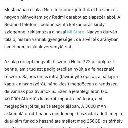
Mostanában csak a Note telefonok jutottak el hozzám és
nagyon hiányoltam egy Redmi darabot az alapszériából. A
Redmi 6 telefont „belépő szintű kétkamerás király”
szlogennel reklámozza a hazai
Mi Store
. Nagyon durván
találó, hiszen vannak gyengeségei, de ár-érték arányban
ismét nem találunk versenytársat.
Az alap recept megvolt, hiszen a Helio P22 jól dolgozik
benne, amit tud azt pedig stabilan nyújtja a felhasználó
részére. Sajnos nincs infra (távirányító opció), a hátlapra
kaptuk a hangszórót, néha kicsit megdöccen a rendszer,
de vannak pozitívumok is. Ezen a jelenlegi áron (kb.
40.000) AI kettős kamerát kapunk a hátlapra, ami
meglepően jól teljesít kategóriájában. A 3000 mAh
akkumulátorral 1 napos mindennapi használat adott, meg a
dual-sim funkció használata mellett még 256GB-os tárhely