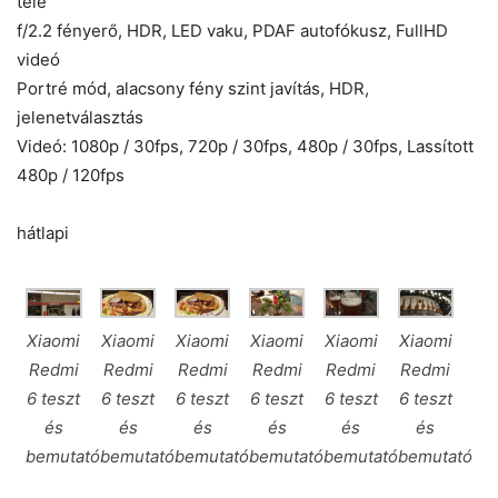
tele
f/2.2 fényerő, HDR, LED vaku, PDAF autofókusz, FullHD
videó
Portré mód, alacsony fény szint javítás, HDR,
jelenetválasztás
Videó: 1080p / 30fps, 720p / 30fps, 480p / 30fps, Lassított
480p / 120fps
hátlapi
Xiaomi
Xiaomi
Xiaomi
Xiaomi
Xiaomi
Xiaomi
Redmi
Redmi
Redmi
Redmi
Redmi
Redmi
6 teszt
6 teszt
6 teszt
6 teszt
6 teszt
6 teszt
és
és
és
és
és
és
bemutató
bemutató
bemutató
bemutató
bemutató
bemutató