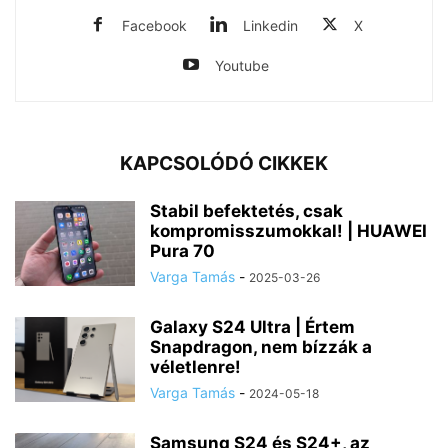
Facebook
Linkedin
X
Youtube
KAPCSOLÓDÓ CIKKEK
Stabil befektetés, csak
kompromisszumokkal! | HUAWEI
Pura 70
Varga Tamás
-
2025-03-26
Galaxy S24 Ultra | Értem
Snapdragon, nem bízzák a
véletlenre!
Varga Tamás
-
2024-05-18
Samsung S24 és S24+, az