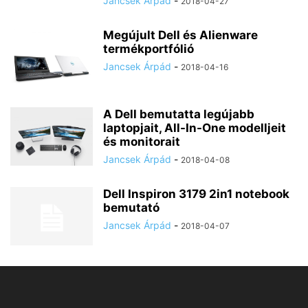
Jancsek Árpád
-
2018-04-27
Megújult Dell és Alienware
termékportfólió
Jancsek Árpád
-
2018-04-16
A Dell bemutatta legújabb
laptopjait, All-In-One modelljeit
és monitorait
Jancsek Árpád
-
2018-04-08
Dell Inspiron 3179 2in1 notebook
bemutató
Jancsek Árpád
-
2018-04-07