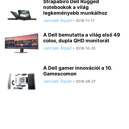
Strapabíró Dell Rugged
notebookok a világ
legkeményebb munkáihoz
Jancsek Árpád
-
2018-11-17
A Dell bemutatta a világ első 49
colos, dupla QHD monitorát
Jancsek Árpád
-
2018-10-25
A Dell gamer innovációi a 10.
Gamescomon
Jancsek Árpád
-
2018-08-27