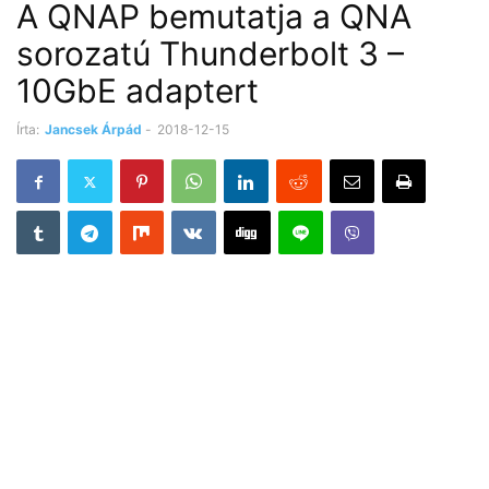
A QNAP bemutatja a QNA
sorozatú Thunderbolt 3 –
10GbE adaptert
Írta:
Jancsek Árpád
-
2018-12-15