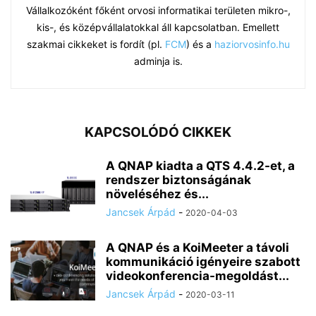
Vállalkozóként főként orvosi informatikai területen mikro-,
kis-, és középvállalatokkal áll kapcsolatban. Emellett
szakmai cikkeket is fordít (pl.
FCM
) és a
haziorvosinfo.hu
adminja is.
KAPCSOLÓDÓ CIKKEK
A QNAP kiadta a QTS 4.4.2-et, a
rendszer biztonságának
növeléséhez és...
Jancsek Árpád
-
2020-04-03
A QNAP és a KoiMeeter a távoli
kommunikáció igényeire szabott
videokonferencia-megoldást...
Jancsek Árpád
-
2020-03-11