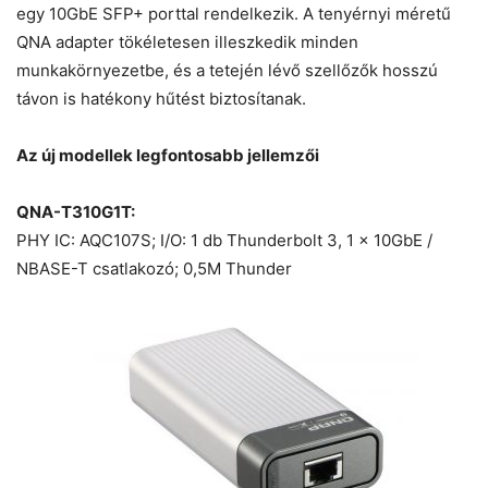
egy 10GbE SFP+ porttal rendelkezik. A tenyérnyi méretű
QNA adapter tökéletesen illeszkedik minden
munkakörnyezetbe, és a tetején lévő szellőzők hosszú
távon is hatékony hűtést biztosítanak.
Az új modellek legfontosabb jellemzői
QNA-T310G1T:
PHY IC: AQC107S; I/O: 1 db Thunderbolt 3, 1 x 10GbE /
NBASE-T csatlakozó; 0,5M Thunder