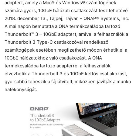
adaptert, amely a Mac® és Windows® számítógépek
számára gyors, 10GbE hálózati csatlakozást tesz lehetővé
2018. december 13., Tajpej, Tajvan – QNAP® Systems, Inc.
A mai napon bemutatta a QNA termékcsaládba tartozó
Thunderbolt™ 3 – 10GbE adaptert, amivel a felhasználók a
Thunderbolt 3 Type-C csatlakozóval rendelkező
számítógépek esetében megfizethető módon érhetik el a
10GbE hálózatokhoz való csatlakozást. A QNA
termékcsaládba tartozó adapterrel a felhasználók
élvezhetik a Thunderbolt 3 és 10GbE kettős csatlakozást,
gyorsabbá teheszik a fájlátvitelt, miközben javítják a munka
hatékonyságát.