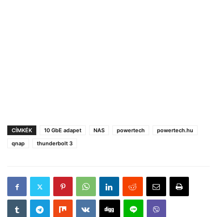
CÍMKÉK
10 GbE adapet
NAS
powertech
powertech.hu
qnap
thunderbolt 3