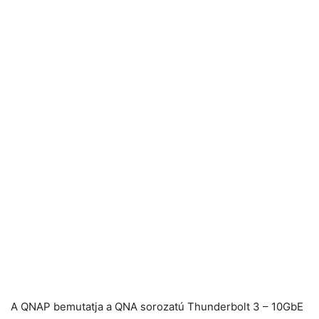
A QNAP bemutatja a QNA sorozatú Thunderbolt 3 – 10GbE