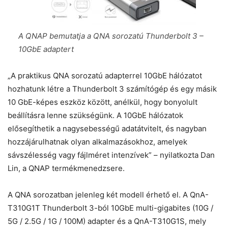
A QNAP bemutatja a QNA sorozatú Thunderbolt 3 –
10GbE adaptert
„A praktikus QNA sorozatú adapterrel 10GbE hálózatot
hozhatunk létre a Thunderbolt 3 számítógép és egy másik
10 GbE-képes eszköz között, anélkül, hogy bonyolult
beállításra lenne szükségünk. A 10GbE hálózatok
elősegíthetik a nagysebességű adatátvitelt, és nagyban
hozzájárulhatnak olyan alkalmazásokhoz, amelyek
sávszélesség vagy fájlméret intenzívek” – nyilatkozta Dan
Lin, a QNAP termékmenedzsere.
A QNA sorozatban jelenleg két modell érhető el. A QnA-
T310G1T Thunderbolt 3-ból 10GbE multi-gigabites (10G /
5G / 2.5G / 1G / 100M) adapter és a QnA-T310G1S, mely