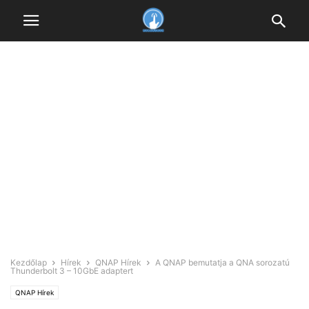
Kezdőlap
Hírek
QNAP Hírek
A QNAP bemutatja a QNA sorozatú
Thunderbolt 3 – 10GbE adaptert
QNAP Hírek