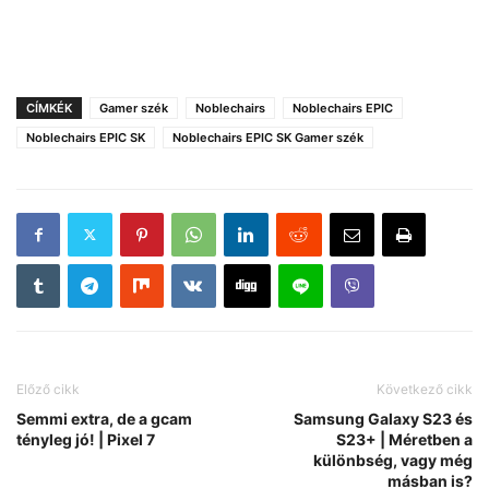
CÍMKÉK
Gamer szék
Noblechairs
Noblechairs EPIC
Noblechairs EPIC SK
Noblechairs EPIC SK Gamer szék
Előző cikk
Következő cikk
Semmi extra, de a gcam
Samsung Galaxy S23 és
tényleg jó! | Pixel 7
S23+ | Méretben a
különbség, vagy még
másban is?