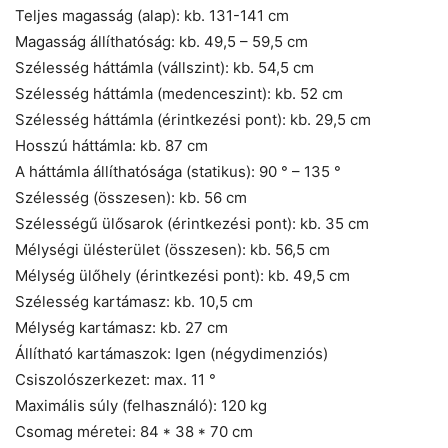
Teljes magasság (alap): kb. 131-141 cm
Magasság állíthatóság: kb. 49,5 – 59,5 cm
Szélesség háttámla (vállszint): kb. 54,5 cm
Szélesség háttámla (medenceszint): kb. 52 cm
Szélesség háttámla (érintkezési pont): kb. 29,5 cm
Hosszú háttámla: kb. 87 cm
A háttámla állíthatósága (statikus): 90 ° – 135 °
Szélesség (összesen): kb. 56 cm
Szélességű ülősarok (érintkezési pont): kb. 35 cm
Mélységi ülésterület (összesen): kb. 56,5 cm
Mélység ülőhely (érintkezési pont): kb. 49,5 cm
Szélesség kartámasz: kb. 10,5 cm
Mélység kartámasz: kb. 27 cm
Állítható kartámaszok: Igen (négydimenziós)
Csiszolószerkezet: max. 11 °
Maximális súly (felhasználó): 120 kg
Csomag méretei: 84 * 38 * 70 cm