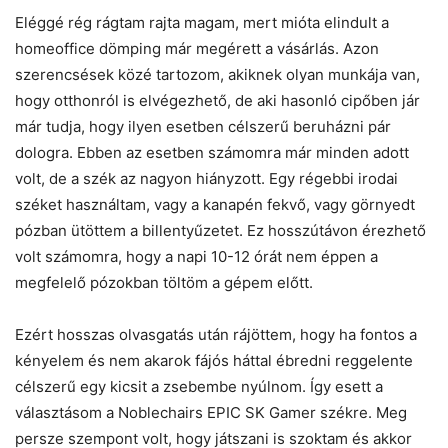
Eléggé rég rágtam rajta magam, mert mióta elindult a
homeoffice dömping már megérett a vásárlás. Azon
szerencsések közé tartozom, akiknek olyan munkája van,
hogy otthonról is elvégezhető, de aki hasonló cipőben jár
már tudja, hogy ilyen esetben célszerű beruházni pár
dologra. Ebben az esetben számomra már minden adott
volt, de a szék az nagyon hiányzott. Egy régebbi irodai
széket használtam, vagy a kanapén fekvő, vagy görnyedt
pózban ütöttem a billentyűzetet. Ez hosszútávon érezhető
volt számomra, hogy a napi 10-12 órát nem éppen a
megfelelő pózokban töltöm a gépem előtt.
Ezért hosszas olvasgatás után rájöttem, hogy ha fontos a
kényelem és nem akarok fájós háttal ébredni reggelente
célszerű egy kicsit a zsebembe nyúlnom. Így esett a
választásom a Noblechairs EPIC SK Gamer székre. Meg
persze szempont volt, hogy játszani is szoktam és akkor