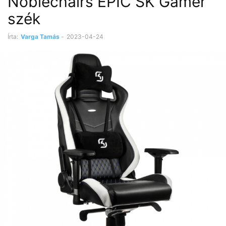
Noblechairs EPIC SK Gamer
szék
Írta:
Varga Tamás
-
2023-04-24