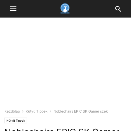
Kezdőlap
Kütyü Tippek
Noblechairs EPIC SK Gamer szék
Kütyü Tippek