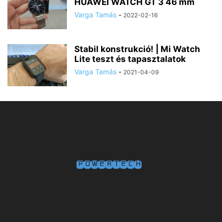
HUAWEI WATCH GT 3 46 mm
Varga Tamás
-
2022-02-16
Stabil konstrukció! | Mi Watch
Lite teszt és tapasztalatok
Varga Tamás
-
2021-04-09