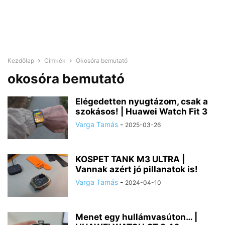
Kezdőlap
Címkék
Okosóra bemutató
okosóra bemutató
Elégedetten nyugtázom, csak a
szokásos! | Huawei Watch Fit 3
Varga Tamás
-
2025-03-26
KOSPET TANK M3 ULTRA |
Vannak azért jó pillanatok is!
Varga Tamás
-
2024-04-10
Menet egy hullámvasúton… |