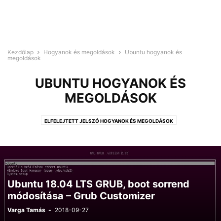
Kezdőlap
Hogyanok és megoldások
Ubuntu hogyanok és
megoldások
UBUNTU HOGYANOK ÉS
MEGOLDÁSOK
ELFELEJTETT JELSZÓ HOGYANOK ÉS MEGOLDÁSOK
UBUNTU HOGYANOK ÉS MEGOLDÁSOK
VIRTUALIZÁCIÓ HOGYANOK ÉS MEGOLDÁSOK
Ubuntu 18.04 LTS GRUB, boot sorrend
módosítása – Grub Customizer
Varga Tamás
-
2018-09-27