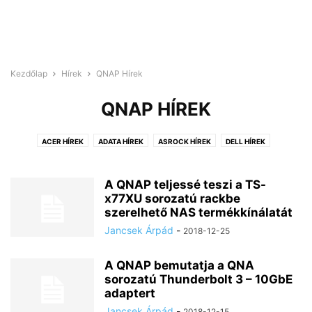
Kezdőlap
Hírek
QNAP Hírek
QNAP HÍREK
ACER HÍREK
ADATA HÍREK
ASROCK HÍREK
DELL HÍREK
EGYÉB HÍREK
GEEKBUYING HÍREK
HONOR HÍREK
HUAWEI HÍREK
HXPERX HÍREK
KINGSTON HÍREK
LG HÍREK
MSI HÍREK
A QNAP teljessé teszi a TS-
NETGEAR HÍREK
PHILIPS HÍREK
x77XU sorozatú rackbe
QNAP HÍREK
SAMSUNG HÍREK
szerelhető NAS termékkínálatát
SEAGATE HÍREK
SYNOLOGY HÍREK
TENDA HÍREK
Jancsek Árpád
-
2018-12-25
THERMALTAKE HÍREK
A QNAP bemutatja a QNA
sorozatú Thunderbolt 3 – 10GbE
adaptert
Jancsek Árpád
-
2018-12-15