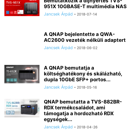
Bemutatkozik a díjnyertes TVS-
951X 10GBASE-T multimédia NAS
Jancsek Árpád
-
2018-07-14
A QNAP bejelentette a QWA-
AC2600 vezeték nélküli adaptert
Jancsek Árpád
-
2018-06-02
A QNAP bemutatja a
költséghatékony és skálázható,
dupla 10GbE SFP+ portos...
Jancsek Árpád
-
2018-05-16
QNAP bemutatta a TVS-882BR-
RDX termékcsaládot, ami
támogatja a hordozható RDX
egységek...
Jancsek Árpád
-
2018-04-26