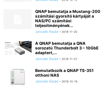
QNAP bemutatja a Mustang-200
számítási gyorsító kártyáját a
NAS/PC számítási
teljesítményének...
Jancsek Árpád
-
2018-11-20
A QNAP bemutatja a QNA
sorozatú Thunderbolt 3 – 10GbE
adaptert,...
Jancsek Árpád
-
2018-11-07
Bemutatkozik a QNAP TS-351
otthoni NAS
Jancsek Árpád
-
2018-10-16