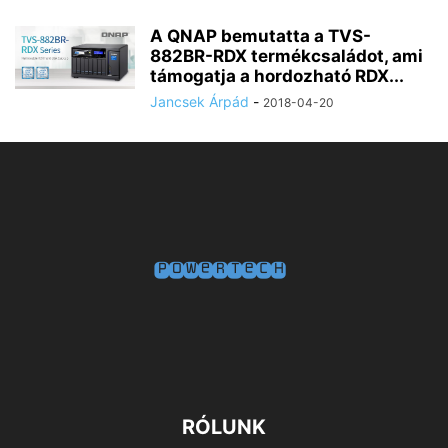
A QNAP bemutatta a TVS-
882BR-RDX termékcsaládot, ami
támogatja a hordozható RDX...
Jancsek Árpád
-
2018-04-20
RÓLUNK