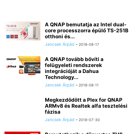
A QNAP bemutatja az Intel dual-
core processzorra épülő TS-251B
otthoni és...
Jancsek Árpád
-
2018-08-17
A QNAP tovább bővíti a
felügyeleti rendszerek
integrációját a Dahua
Technology...
Jancsek Árpád
-
2018-08-11
Megkezdődött a Plex for QNAP
ARMv8 és Realtek alfa tesztelési
fázisa
Jancsek Árpád
-
2018-07-30