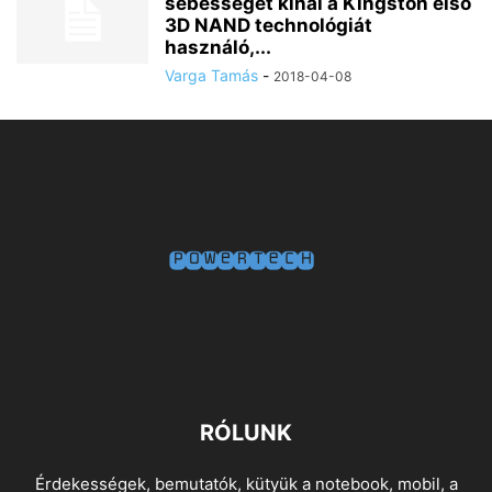
sebességet kínál a Kingston első
3D NAND technológiát
használó,...
Varga Tamás
-
2018-04-08
RÓLUNK
Érdekességek, bemutatók, kütyük a notebook, mobil, a