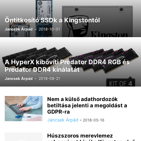
Öntitkosító SSDk a Kingstontól
Jancsek Árpád
-
2018-10-01
A HyperX kibővíti Predator DDR4 RGB és
Predator DDR4 kínálatát
Jancsek Árpád
-
2018-08-21
Nem a külső adathordozók
betiltása jelenti a megoldást a
GDPR-ra
Jancsek Árpád
-
2018-05-16
Húszszoros merevlemez