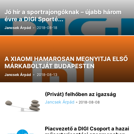
Jó hír a sportrajongóknak – újabb három
évre a DIGI Sporté...
Jancsek Árpád
-
2018-08-18
A XIAOMI HAMAROSAN MEGNYITJA ELSŐ
MÁRKABOLTJÁT BUDAPESTEN
Jancsek Árpád
-
2018-08-13
(Privát) felhőben az igazság
Jancsek Árpád
-
2018-08-08
Piacvezető a DIGI Csoport a hazai