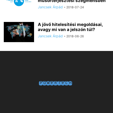
műsorterjesztési szegmensben
Jancsek Árpád
-
2018-07-24
A jövő hitelesítési megoldásai,
avagy mi van a jelszón túl?
Jancsek Árpád
-
2018-06-26