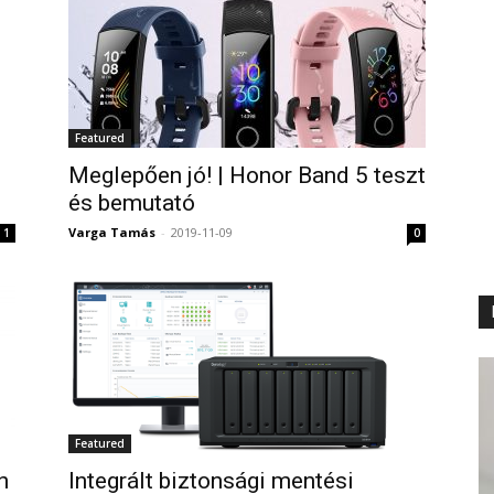
Featured
Meglepően jó! | Honor Band 5 teszt
és bemutató
Varga Tamás
-
2019-11-09
1
0
Featured
Integrált biztonsági mentési
n