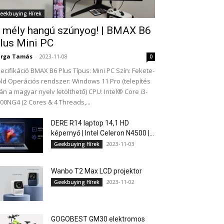
eekbuying Hírek
 mély hangú szúnyog! | BMAX B6
lus Mini PC
arga Tamás
-
2023-11-08
0
ecifikáció BMAX B6 Plus Típus: Mini PC Szín: Fekete-
ld Operációs rendszer: Windows 11 Pro (telepítés
án a magyar nyelv letölthető) CPU: Intel® Core i3-
00NG4 (2 Cores & 4 Threads,...
DERE R14 laptop 14,1 HD
képernyő | Intel Celeron N4500 |...
2023-11-03
Geekbuying Hírek
Wanbo T2 Max LCD projektor
2023-11-02
Geekbuying Hírek
GOGOBEST GM30 elektromos