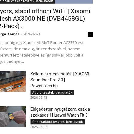
álózati eszköz tesztek, bemutatók
yors, stabil otthoni WiFi | Xiaomi
esh AX3000 NE (DVB4458GL)
2-Pack)...
arga Tamás
-
2026-02-21
0
stanáig egy Xiaomi Mi AIoT Router AC2350-est
úztam, de nem a gyári rendszerével, hanem
enWrt lett rátelepítve és így sokkal jobb volt a
ljesítménye,...
Kellemes meglepetés! | XIAOMI
Soundbar Pro 2.0 |
PowerTech.hu
Audio tesztek, bemutatók
2026-02-18
Elégedetten nyugtázom, csak a
szokásos! | Huawei Watch Fit 3
Okoskarkötő tesztek, bemutatók
2025-03-26