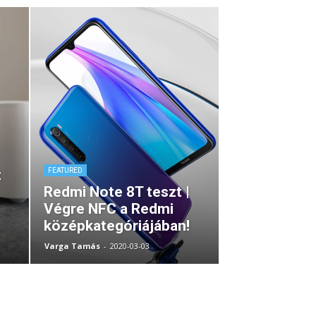
t
FEATURED
Redmi Note 8T teszt |
Végre NFC a Redmi
középkategóriájában!
Varga Tamás
-
2020-03-03