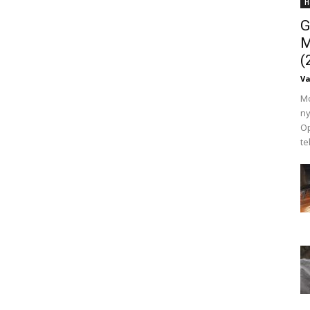
H
G
M
(
V
Mo
ny
Op
te