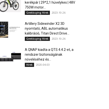
kerékpár | 29*2,1 hüvelykes | 48V
750W motor...
2023-10-26
Geekbuying Hírek
Artillery Sidewinder X2 3D
nyomtató, ABL automatikus
kalibráció, Titan Direct Drive...
2023-10-26
Geekbuying Hírek
A QNAP kiadta a QTS 4.4.2-et, a
rendszer biztonságának
növeléséhez és...
2020-04-03
Hírek