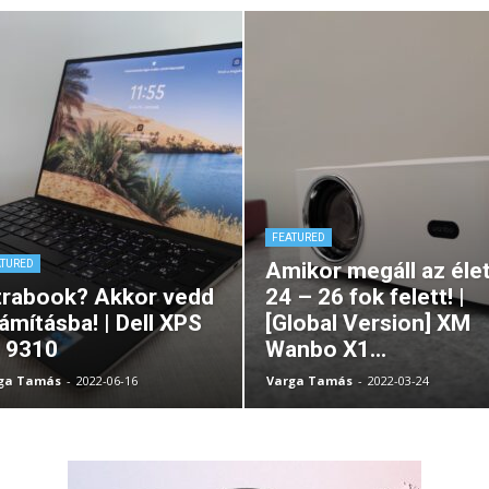
FEATURED
ATURED
Amikor megáll az éle
trabook? Akkor vedd
24 – 26 fok felett! |
ámításba! | Dell XPS
[Global Version] XM
 9310
Wanbo X1...
ga Tamás
-
2022-06-16
Varga Tamás
-
2022-03-24