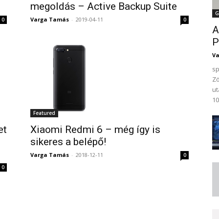
megoldás – Active Backup Suite
G
Varga Tamás
-
2019-04-11
0
0
A
P
V
sp
Zö
ut
10
Featured
et
Xiaomi Redmi 6 – még így is
sikeres a belépő!
Varga Tamás
-
2018-12-11
0
0