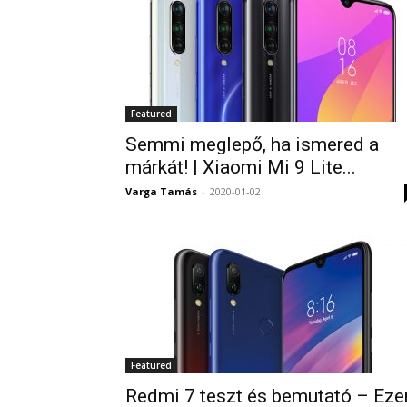
Featured
Semmi meglepő, ha ismered a
márkát! | Xiaomi Mi 9 Lite...
Varga Tamás
-
2020-01-02
Featured
Redmi 7 teszt és bemutató – Eze