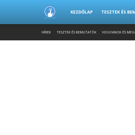
PowerTech.hu
KEZDŐLAP
TESZTEK ÉS B
HÍREK
TESZTEK ÉS BEMUTATÓK
HOGYANOK ÉS MEG