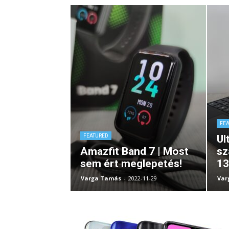
FE
FEATURED
Ul
Amazfit Band 7 | Most
sz
sem ért meglepetés!
13
Varga Tamás
-
2022-11-29
Var