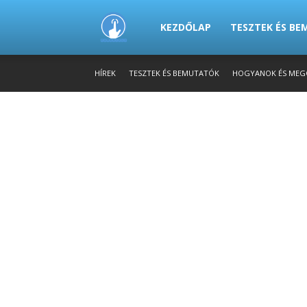
PowerTech.hu
KEZDŐLAP
TESZTEK ÉS B
HÍREK
TESZTEK ÉS BEMUTATÓK
HOGYANOK ÉS MEG