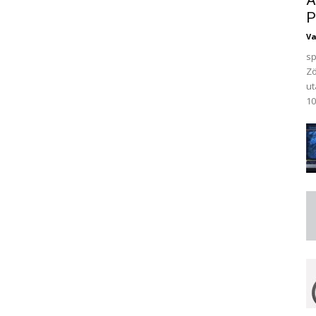
A
P
V
sp
Zö
ut
10