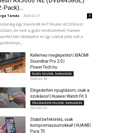
esh AX3000 NE (DVB4458GL)
2-Pack)...
arga Tamás
-
2026-02-21
0
stanáig egy Xiaomi Mi AIoT Router AC2350-est
úztam, de nem a gyári rendszerével, hanem
enWrt lett rátelepítve és így sokkal jobb volt a
ljesítménye,...
Kellemes meglepetés! | XIAOMI
Soundbar Pro 2.0 |
PowerTech.hu
Audio tesztek, bemutatók
2026-02-18
Elégedetten nyugtázom, csak a
szokásos! | Huawei Watch Fit 3
Okoskarkötő tesztek, bemutatók
2025-03-26
Stabil befektetés, csak
kompromisszumokkal! | HUAWEI
Pura 70