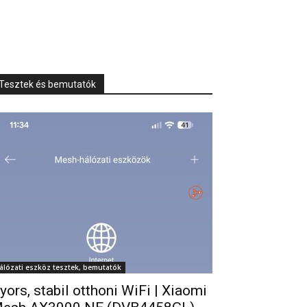
Tesztek és bemutatók
álózati eszköz tesztek, bemutatók
yors, stabil otthoni WiFi | Xiaomi