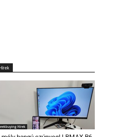
Hírek
eekbuying Hírek