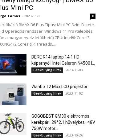
 mély hangú szúnyog! | BMAX B6
lus Mini PC
arga Tamás
-
2023-11-08
0
ecifikáció BMAX B6 Plus Típus: Mini PC Szín: Fekete-
ld Operációs rendszer: Windows 11 Pro (telepítés
án a magyar nyelv letölthető) CPU: Intel® Core i3-
00NG4 (2 Cores & 4 Threads,...
DERE R14 laptop 14,1 HD
képernyő | Intel Celeron N4500 |...
2023-11-03
Geekbuying Hírek
Wanbo T2 Max LCD projektor
2023-11-02
Geekbuying Hírek
GOGOBEST GM30 elektromos
kerékpár | 29*2,1 hüvelykes | 48V
750W motor...
2023-10-26
Geekbuying Hírek