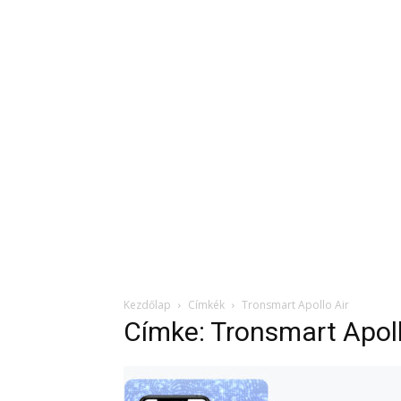
Kezdőlap
Címkék
Tronsmart Apollo Air
Címke: Tronsmart Apoll