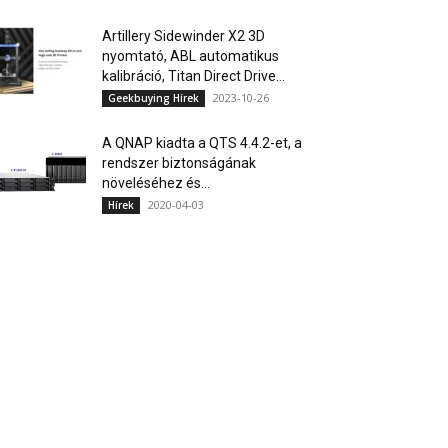
Artillery Sidewinder X2 3D
nyomtató, ABL automatikus
kalibráció, Titan Direct Drive...
2023-10-26
Geekbuying Hírek
A QNAP kiadta a QTS 4.4.2-et, a
rendszer biztonságának
növeléséhez és...
2020-04-03
Hírek