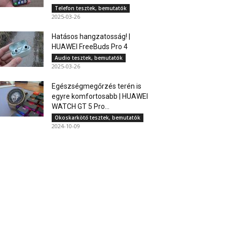
Telefon tesztek, bemutatók
2025-03-26
Hatásos hangzatosság! |
HUAWEI FreeBuds Pro 4
Audio tesztek, bemutatók
2025-03-26
Egészségmegőrzés terén is
egyre komfortosabb | HUAWEI
WATCH GT 5 Pro...
Okoskarkötő tesztek, bemutatók
2024-10-09