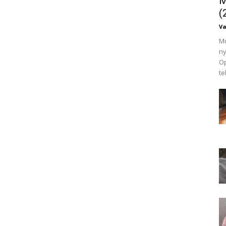
M
(
V
Mo
ny
Op
te