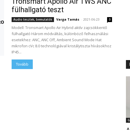
Tronsmart Apollo Air TWS ANC
fülhallgató teszt
Varga Tamás
-
2021-06-23
Audio tesztek, bemutatók
0
Modell: Tronsmart Apollo Air Hybrid aktív zajcsökkentő
fülhallgató Három módváltás, különböző felhasználási
esetekhez: ANC, ANC Off, Ambient Sound Mode Hat
mikrofon cVc 8.0 technológiával kristálytiszta hívásokhoz
IP45...
Tovább
G