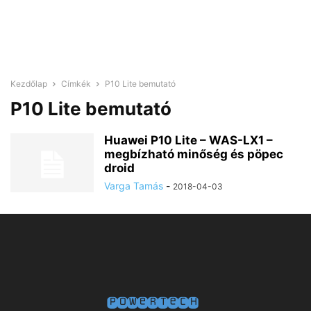
Kezdőlap
Címkék
P10 Lite bemutató
P10 Lite bemutató
Huawei P10 Lite – WAS-LX1 –
megbízható minőség és pöpec
droid
Varga Tamás
-
2018-04-03