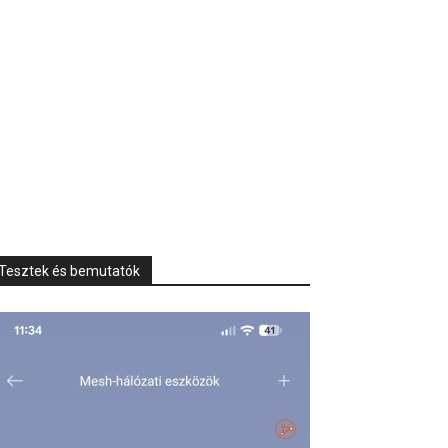
Tesztek és bemutatók