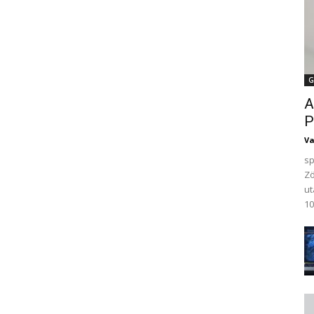
G
A
P
V
sp
Zö
ut
10