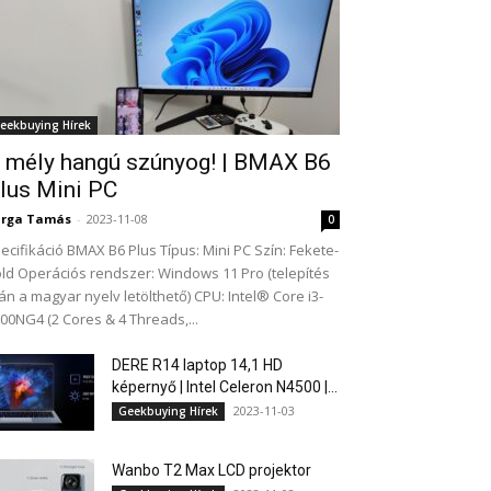
eekbuying Hírek
 mély hangú szúnyog! | BMAX B6
lus Mini PC
arga Tamás
-
2023-11-08
0
ecifikáció BMAX B6 Plus Típus: Mini PC Szín: Fekete-
ld Operációs rendszer: Windows 11 Pro (telepítés
án a magyar nyelv letölthető) CPU: Intel® Core i3-
00NG4 (2 Cores & 4 Threads,...
DERE R14 laptop 14,1 HD
képernyő | Intel Celeron N4500 |...
2023-11-03
Geekbuying Hírek
Wanbo T2 Max LCD projektor