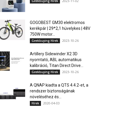
2023-11-02
Geekbuying Hírek
GOGOBEST GM30 elektromos
kerékpár | 29*2,1 hüvelykes | 48V
750W motor...
2023-10-26
Geekbuying Hírek
Artillery Sidewinder X2 3D
nyomtató, ABL automatikus
kalibráció, Titan Direct Drive...
2023-10-26
Geekbuying Hírek
A QNAP kiadta a QTS 4.4.2-et, a
rendszer biztonságának
növeléséhez és...
2020-04-03
Hírek