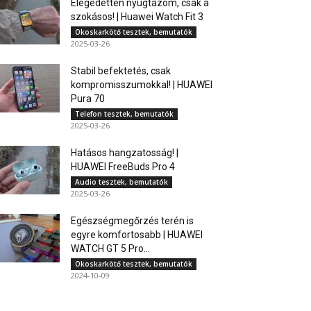
Elégedetten nyugtázom, csak a
szokásos! | Huawei Watch Fit 3
Okoskarkötő tesztek, bemutatók
2025-03-26
Stabil befektetés, csak
kompromisszumokkal! | HUAWEI
Pura 70
Telefon tesztek, bemutatók
2025-03-26
Hatásos hangzatosság! |
HUAWEI FreeBuds Pro 4
Audio tesztek, bemutatók
2025-03-26
Egészségmegőrzés terén is
egyre komfortosabb | HUAWEI
WATCH GT 5 Pro...
Okoskarkötő tesztek, bemutatók
2024-10-09