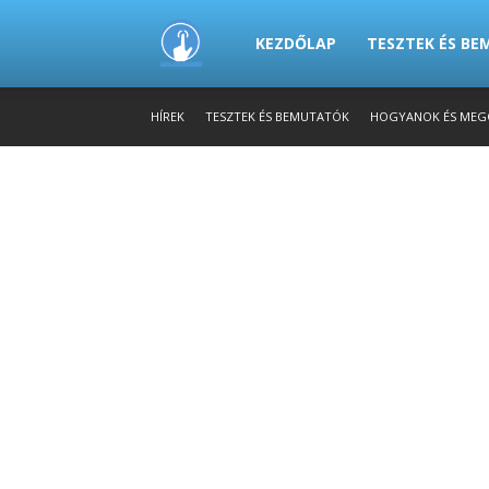
PowerTech.hu
KEZDŐLAP
TESZTEK ÉS B
HÍREK
TESZTEK ÉS BEMUTATÓK
HOGYANOK ÉS MEG