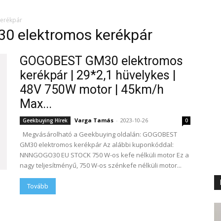
erékpár
 elektromos kerékpár
GOGOBEST GM30 elektromos
kerékpár | 29*2,1 hüvelykes |
48V 750W motor | 45km/h
Max...
Varga Tamás
-
2023-10-26
Geekbuying Hírek
0
Megvásárolható a Geekbuying oldalán: GOGOBEST
GM30 elektromos kerékpár Az alábbi kuponkóddal:
NNNGOGO30 EU STOCK 750 W-os kefe nélküli motor Ez a
nagy teljesítményű, 750 W-os szénkefe nélküli motor...
Tovább