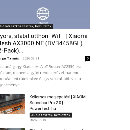
álózati eszköz tesztek, bemutatók
yors, stabil otthoni WiFi | Xiaomi
esh AX3000 NE (DVB4458GL)
2-Pack)...
arga Tamás
-
2026-02-21
0
stanáig egy Xiaomi Mi AIoT Router AC2350-est
úztam, de nem a gyári rendszerével, hanem
enWrt lett rátelepítve és így sokkal jobb volt a
ljesítménye,...
Kellemes meglepetés! | XIAOMI
Soundbar Pro 2.0 |
PowerTech.hu
Audio tesztek, bemutatók
2026-02-18