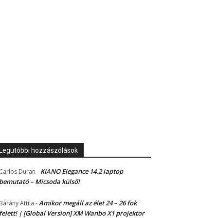
Legutóbbi hozzászólások
KIANO Elegance 14.2 laptop
Carlos Duran
-
bemutató – Micsoda külső!
Amikor megáll az élet 24 – 26 fok
Bárány Attila
-
felett! | [Global Version] XM Wanbo X1 projektor