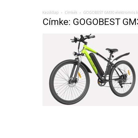
Kezdőlap
Címkék
GOGOBEST GM30 elektromos k
Címke: GOGOBEST GM30