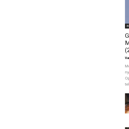
H
G
M
(
V
Mo
ny
Op
te