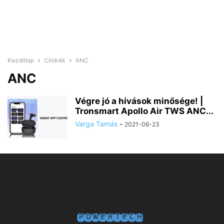
Kezdőlap
Címkék
ANC
ANC
Végre jó a hívások minősége! |
Tronsmart Apollo Air TWS ANC...
Varga Tamás
-
2021-06-23