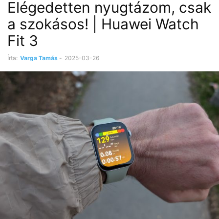
Elégedetten nyugtázom, csak
a szokásos! | Huawei Watch
Fit 3
Írta:
Varga Tamás
-
2025-03-26