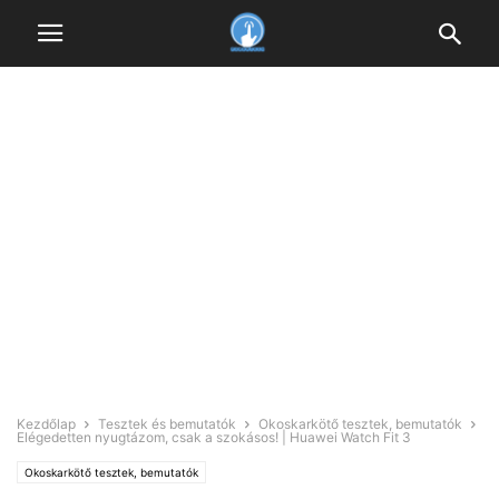
Kezdőlap
Tesztek és bemutatók
Okoskarkötő tesztek, bemutatók
Elégedetten nyugtázom, csak a szokásos! | Huawei Watch Fit 3
Okoskarkötő tesztek, bemutatók