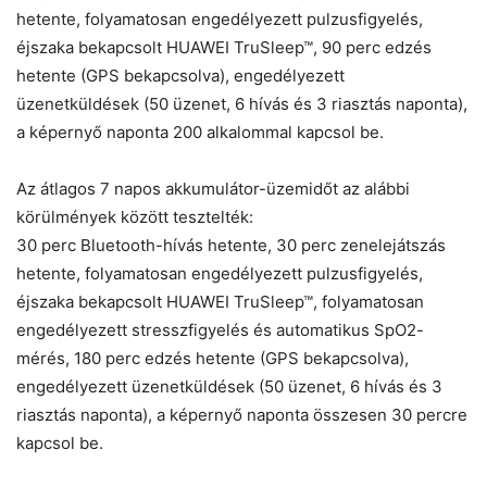
hetente, folyamatosan engedélyezett pulzusfigyelés,
éjszaka bekapcsolt HUAWEI TruSleep™, 90 perc edzés
hetente (GPS bekapcsolva), engedélyezett
üzenetküldések (50 üzenet, 6 hívás és 3 riasztás naponta),
a képernyő naponta 200 alkalommal kapcsol be.
Az átlagos 7 napos akkumulátor-üzemidőt az alábbi
körülmények között tesztelték:
30 perc Bluetooth-hívás hetente, 30 perc zenelejátszás
hetente, folyamatosan engedélyezett pulzusfigyelés,
éjszaka bekapcsolt HUAWEI TruSleep™, folyamatosan
engedélyezett stresszfigyelés és automatikus SpO2-
mérés, 180 perc edzés hetente (GPS bekapcsolva),
engedélyezett üzenetküldések (50 üzenet, 6 hívás és 3
riasztás naponta), a képernyő naponta összesen 30 percre
kapcsol be.