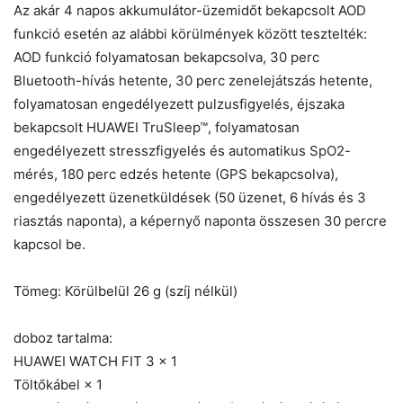
Az akár 4 napos akkumulátor-üzemidőt bekapcsolt AOD
funkció esetén az alábbi körülmények között tesztelték:
AOD funkció folyamatosan bekapcsolva, 30 perc
Bluetooth-hívás hetente, 30 perc zenelejátszás hetente,
folyamatosan engedélyezett pulzusfigyelés, éjszaka
bekapcsolt HUAWEI TruSleep™, folyamatosan
engedélyezett stresszfigyelés és automatikus SpO2-
mérés, 180 perc edzés hetente (GPS bekapcsolva),
engedélyezett üzenetküldések (50 üzenet, 6 hívás és 3
riasztás naponta), a képernyő naponta összesen 30 percre
kapcsol be.
Tömeg: Körülbelül 26 g (szíj nélkül)
doboz tartalma:
HUAWEI WATCH FIT 3 × 1
Töltőkábel × 1