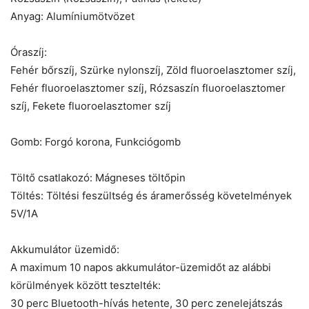
Anyag: Alumíniumötvözet
Óraszíj:
Fehér bőrszíj, Szürke nylonszíj, Zöld fluoroelasztomer szíj,
Fehér fluoroelasztomer szíj, Rózsaszín fluoroelasztomer
szíj, Fekete fluoroelasztomer szíj
Gomb: Forgó korona, Funkciógomb
Töltő csatlakozó: Mágneses töltőpin
Töltés: Töltési feszültség és áramerősség követelmények
5V/1A
Akkumulátor üzemidő:
A maximum 10 napos akkumulátor-üzemidőt az alábbi
körülmények között tesztelték:
30 perc Bluetooth-hívás hetente, 30 perc zenelejátszás